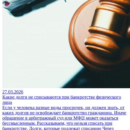
27.03.2026
Какие долги не списываются при банкротстве физического
лица
Если у человека разные виды просрочек, он должен знать, от
каких долгов не освобождает банкротство гражданина. Иначе
обращение в арбитражный суд или МФЦ может оказаться
бессмысленным. Рассказываем, что нельзя списать при
банкротстве. Долги, которые подлежат списанию Через