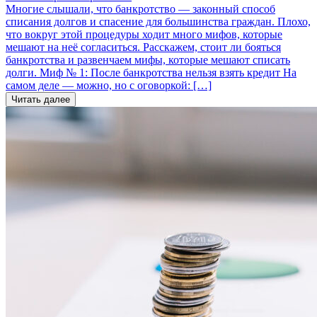
Многие слышали, что банкротство — законный способ
списания долгов и спасение для большинства граждан. Плохо,
что вокруг этой процедуры ходит много мифов, которые
мешают на неё согласиться. Расскажем, стоит ли бояться
банкротства и развенчаем мифы, которые мешают списать
долги. Миф № 1: После банкротства нельзя взять кредит На
самом деле — можно, но с оговоркой: […]
Читать далее