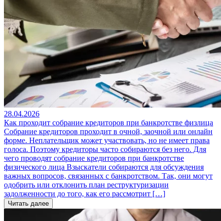
28.04.2026
Как проходит собрание кредиторов при банкротстве физлица
Собрание кредиторов проходит в очной, заочной или онлайн
форме. Неплательщик может участвовать, но не имеет права
голоса. Поэтому кредиторы часто собираются без него. Для
чего проводят собрание кредиторов при банкротстве
физического лица Взыскатели собираются для обсуждения
важных вопросов, связанных с банкротством. Так, они могут
одобрить или отклонить план реструктуризации
задолженности до того, как его рассмотрит […]
Читать далее