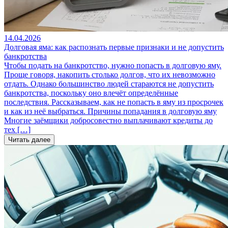
14.04.2026
Долговая яма: как распознать первые признаки и не допустить
банкротства
Чтобы подать на банкротство, нужно попасть в долговую яму.
Проще говоря, накопить столько долгов, что их невозможно
отдать. Однако большинство людей стараются не допустить
банкротства, поскольку оно влечёт определённые
последствия. Рассказываем, как не попасть в яму из просрочек
и как из неё выбраться. Причины попадания в долговую яму
Многие заёмщики добросовестно выплачивают кредиты до
тех […]
Читать далее