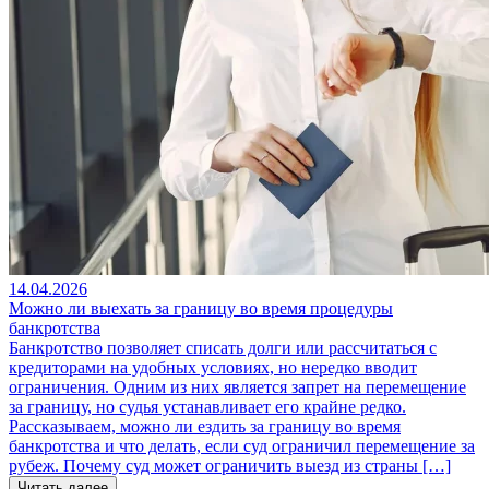
14.04.2026
Можно ли выехать за границу во время процедуры
банкротства
Банкротство позволяет списать долги или рассчитаться с
кредиторами на удобных условиях, но нередко вводит
ограничения. Одним из них является запрет на перемещение
за границу, но судья устанавливает его крайне редко.
Рассказываем, можно ли ездить за границу во время
банкротства и что делать, если суд ограничил перемещение за
рубеж. Почему суд может ограничить выезд из страны […]
Читать далее