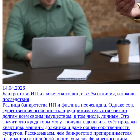
14.04.2026
Банкротство ИП и физического лица: в чём отличия, и каковы
последствия
Разница банкротства ИП и физлица неочевидна. Однако есть
существенная особенность: предприниматель отвечает по
долгам всем своим имуществом, в том числе, личным. Это
значит, что кредиторы могут получить деньги за счёт продажи
квартиры, машины должника и даже общей собственности
супругов. Рассказываем, чем банкротство препдринимателя
отличается от подобной процедуры для физического лица.