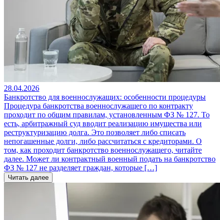
28.04.2026
Банкротство для военнослужащих: особенности процедуры
Процедура банкротства военнослужащего по контракту
проходит по общим правилам, установленным ФЗ № 127. То
есть, арбитражный суд вводит реализацию имущества или
реструктуризацию долга. Это позволяет либо списать
непогашенные долги, либо рассчитаться с кредиторами. О
том, как проходит банкротство военнослужащего, читайте
далее. Может ли контрактный военный подать на банкротство
ФЗ № 127 не разделяет граждан, которые […]
Читать далее