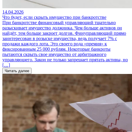
14.04.2026
Что будет, если скрыть имущество при банкротстве
При банкротстве финансовый управляющий тщательно
разыскивает имущество должника. Чем больше активов он
найдёт, тем больше закроет долгов. Финуправляющий прямо
заинтересован в розыске имущества, ведь получает 7% с
продажи каждого лота. Это своего рода «премия» к
фиксированным 25 000 рублям. Некоторые банкроты
пытаются скрыть свое имущество от арбитражного
управляющего. Закон не только запрещает прятать активы, но
[…]
Читать далее