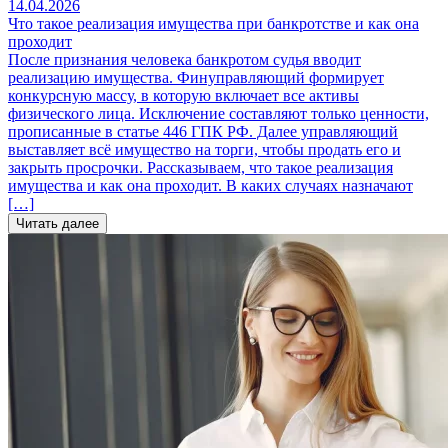
14.04.2026
Что такое реализация имущества при банкротстве и как она
проходит
После признания человека банкротом судья вводит
реализацию имущества. Финуправляющий формирует
конкурсную массу, в которую включает все активы
физического лица. Исключение составляют только ценности,
прописанные в статье 446 ГПК РФ. Далее управляющий
выставляет всё имущество на торги, чтобы продать его и
закрыть просрочки. Рассказываем, что такое реализация
имущества и как она проходит. В каких случаях назначают
[…]
Читать далее