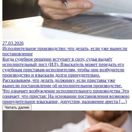
27.03.2026
Исполнительное производство: что делать, если уже вынесли
постановление
Когда судебное решение вступает в силу, судья выдаёт
исполнительный лист (ИЛ). Взыскатель может передать его
судебным приставам-исполнителям, чтобы они возбудители
производство и взыскали долги принудительно.
Рассказываем, что делать должнику, если приставы уже
вынесли постановление об исполнительном производстве.
Что означает возбуждение исполнительного производства Это
означает, что пристав: На основании постановления возможно
принудительное взыскание, допустим, наложение ареста […]
Читать далее