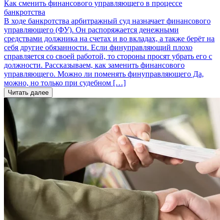
Как сменить финансового управляющего в процессе
банкротства
В ходе банкротства арбитражный суд назначает финансового
управляющего (ФУ). Он распоряжается денежными
средствами должника на счетах и во вкладах, а также берёт на
себя другие обязанности. Если финуправляющий плохо
справляется со своей работой, то стороны просят убрать его с
должности. Рассказываем, как заменить финансового
управляющего. Можно ли поменять финуправляющего Да,
можно, но только при судебном […]
Читать далее