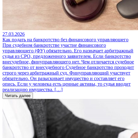
27.03.2026
Как подать на банкротство без финансового управляющего
При судебном банкротстве участие финансового
управляющего (ФУ) обязательно. Его назначает арбитражный
судья из СРО, предложенного заявителем. Если банкротство
внесудебное, финуправляющего нет. Чем отличается судебное
банкротство от внесудебного Судебное банкротство проходит
строго через арбитражный суд. Финуправляющий участвует
обязательно. Он разыскивает имущество и составляет его
опись. Если у человека есть ценные активы, то судья вводит
реализацию имущества. […]
Читать далее