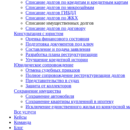
Списание долгов по кредитам и кредитным картам
Списание долгов по микрозаймам
Списание долгов ГИБДД
Списание долгов по ЖКХ
Списание имущественных долгов
Списание долгов по договору
Консультация с юристом
Оценка финансового состояния
Подготовка документов под ключ
Составление и подача заявления
Разработка плана реструктуризации
Улучшение кредитной истории
Юридическое сопровождение
Отмена судебных приказов
Полное сопровождение реструктуризации долгов
Представительство в судах
Защита от коллекторов
Сохранение имущества
Сохранение автомобиля
Сохранение квартиры купленной в ипотеку
Исключение единственного жилья из конкурсной м
Все услуги
Кейсы
Команда
Блог