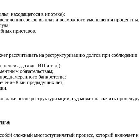
ья, находящегося в ипотеке);
увеличения сроков выплат и возможного уменьшения процентных
суда;
ебных приставов.
ожет рассчитывать на реструктуризацию долгов при соблюдении
пенсия, доходы ИП и т. д.);
ментным обязательствам;
преднамеренного банкротства;
течение 8-ми предыдущих лет;
ики.
ов даже после реструктуризации, суд может назначить процедур
лга
собой сложный многоступенчатый процесс, который включает не