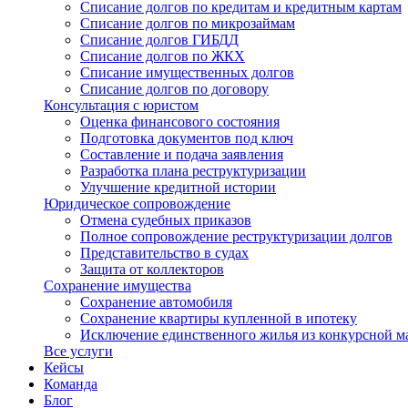
Списание долгов по кредитам и кредитным картам
Списание долгов по микрозаймам
Списание долгов ГИБДД
Списание долгов по ЖКХ
Списание имущественных долгов
Списание долгов по договору
Консультация с юристом
Оценка финансового состояния
Подготовка документов под ключ
Составление и подача заявления
Разработка плана реструктуризации
Улучшение кредитной истории
Юридическое сопровождение
Отмена судебных приказов
Полное сопровождение реструктуризации долгов
Представительство в судах
Защита от коллекторов
Сохранение имущества
Сохранение автомобиля
Сохранение квартиры купленной в ипотеку
Исключение единственного жилья из конкурсной м
Все услуги
Кейсы
Команда
Блог