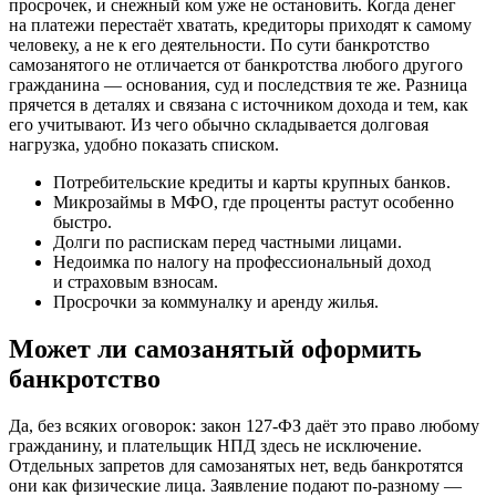
просрочек, и снежный ком уже не остановить. Когда денег
на платежи перестаёт хватать, кредиторы приходят к самому
человеку, а не к его деятельности. По сути банкротство
самозанятого не отличается от банкротства любого другого
гражданина — основания, суд и последствия те же. Разница
прячется в деталях и связана с источником дохода и тем, как
его учитывают. Из чего обычно складывается долговая
нагрузка, удобно показать списком.
Потребительские кредиты и карты крупных банков.
Микрозаймы в МФО, где проценты растут особенно
быстро.
Долги по распискам перед частными лицами.
Недоимка по налогу на профессиональный доход
и страховым взносам.
Просрочки за коммуналку и аренду жилья.
Может ли самозанятый оформить
банкротство
Да, без всяких оговорок: закон 127-ФЗ даёт это право любому
гражданину, и плательщик НПД здесь не исключение.
Отдельных запретов для самозанятых нет, ведь банкротятся
они как физические лица. Заявление подают по-разному —