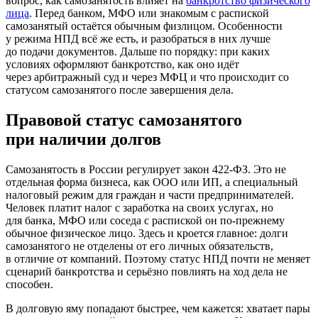
вопрос, как самозанятость влияет на
банкротство физического
лица
. Перед банком, МФО или знакомым с распиской
самозанятый остаётся обычным физлицом. Особенности
у режима НПД всё же есть, и разобраться в них лучше
до подачи документов. Дальше по порядку: при каких
условиях оформляют банкротство, как оно идёт
через арбитражный суд и через МФЦ и что происходит со
статусом самозанятого после завершения дела.
Правовой статус самозанятого
при наличии долгов
Самозанятость в России регулирует закон 422-ФЗ. Это не
отдельная форма бизнеса, как ООО или ИП, а специальный
налоговый режим для граждан и части предпринимателей.
Человек платит налог с заработка на своих услугах, но
для банка, МФО или соседа с распиской он по-прежнему
обычное физическое лицо. Здесь и кроется главное: долги
самозанятого не отделены от его личных обязательств,
в отличие от компаний. Поэтому статус НПД почти не меняет
сценарий банкротства и серьёзно повлиять на ход дела не
способен.
В долговую яму попадают быстрее, чем кажется: хватает пары