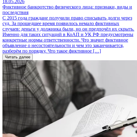
18.05.2026
Фиктивное банкротство физического лица: признаки, виды и
последствия
С 2015 года граждане получили право списывать долги через
суд. За прошедшее время появилось немало фиктивных
случаев: деньги у должника были, но он предпочёл их скрыть.
Именно для таких ситуаций в КоАП и УК РФ предусмотрены
конкретные нормы ответственности. Что значит фиктивное
объявление о несостоятельности и чем это заканчивается,
разберём по порядку. Что такое фиктивное […]
Читать далее