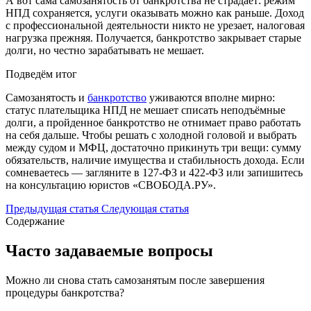
А вот сама самозанятость от банкротства не страдает: режим
НПД сохраняется, услуги оказывать можно как раньше. Доход
с профессиональной деятельности никто не урезает, налоговая
нагрузка прежняя. Получается, банкротство закрывает старые
долги, но честно зарабатывать не мешает.
Подведём итог
Самозанятость и
банкротство
уживаются вполне мирно:
статус плательщика НПД не мешает списать неподъёмные
долги, а пройденное банкротство не отнимает право работать
на себя дальше. Чтобы решать с холодной головой и выбрать
между судом и МФЦ, достаточно прикинуть три вещи: сумму
обязательств, наличие имущества и стабильность дохода. Если
сомневаетесь — загляните в 127-ФЗ и 422-ФЗ или запишитесь
на консультацию юристов «СВОБОДА.РУ».
Предыдущая статья
Следующая статья
Содержание
Часто задаваемые вопросы
Можно ли снова стать самозанятым после завершения
процедуры банкротства?